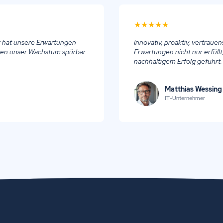
★
★
★
★
★
r hat unsere Erwartungen
Innovativ, proaktiv, vertraue
ben unser Wachstum spürbar
Erwartungen nicht nur erfüll
nachhaltigem Erfolg geführt.
Matthias Wessing
IT-Unternehmer