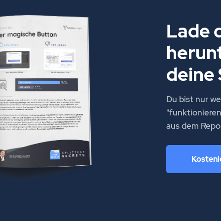
Lade d
herun
deine 
Du bist nur w
"funktionieren
aus dem Repor
Kostenl